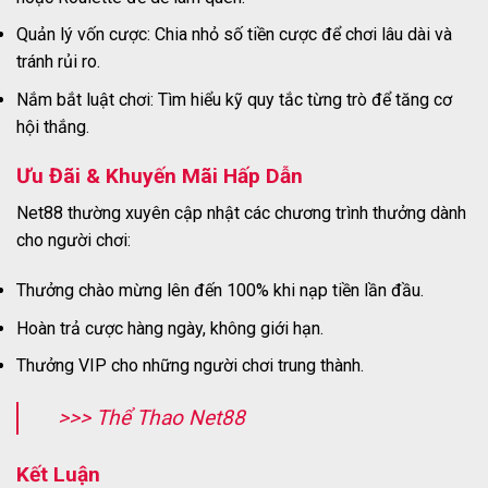
Quản lý vốn cược: Chia nhỏ số tiền cược để chơi lâu dài và
tránh rủi ro.
Nắm bắt luật chơi: Tìm hiểu kỹ quy tắc từng trò để tăng cơ
hội thắng.
Ưu Đãi & Khuyến Mãi Hấp Dẫn
Net88 thường xuyên cập nhật các chương trình thưởng dành
cho người chơi:
Thưởng chào mừng lên đến 100% khi nạp tiền lần đầu.
Hoàn trả cược hàng ngày, không giới hạn.
Thưởng VIP cho những người chơi trung thành.
>>> Thể Thao Net88
Kết Luận