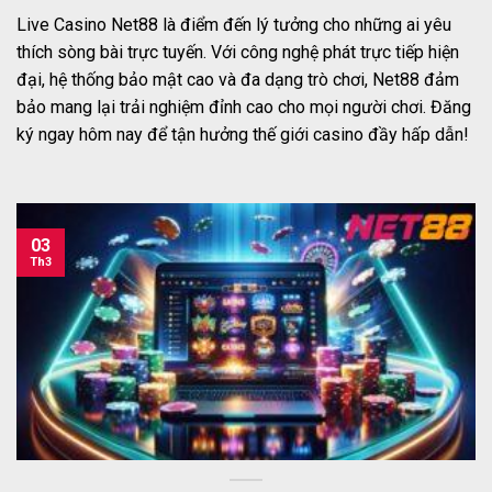
Live Casino Net88 là điểm đến lý tưởng cho những ai yêu
thích sòng bài trực tuyến. Với công nghệ phát trực tiếp hiện
đại, hệ thống bảo mật cao và đa dạng trò chơi, Net88 đảm
bảo mang lại trải nghiệm đỉnh cao cho mọi người chơi. Đăng
ký ngay hôm nay để tận hưởng thế giới casino đầy hấp dẫn!
03
Th3