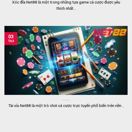
Xóc đĩa Net88 là một trong những tựa game cá cược được yêu
thích nhất...
03
Th3
Tài xỉu Net88 là một trò chơi cá cược trực tuyến phổ biến trên nền...