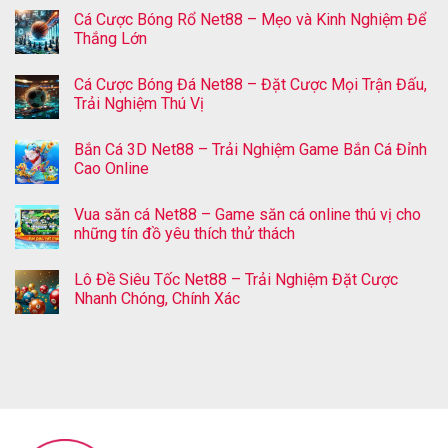
Cá Cược Bóng Rổ Net88 – Mẹo và Kinh Nghiệm Để
Thắng Lớn
Cá Cược Bóng Đá Net88 – Đặt Cược Mọi Trận Đấu,
Trải Nghiệm Thú Vị
Bắn Cá 3D Net88 – Trải Nghiệm Game Bắn Cá Đỉnh
Cao Online
Vua săn cá Net88 – Game săn cá online thú vị cho
những tín đồ yêu thích thử thách
Lô Đề Siêu Tốc Net88 – Trải Nghiệm Đặt Cược
Nhanh Chóng, Chính Xác