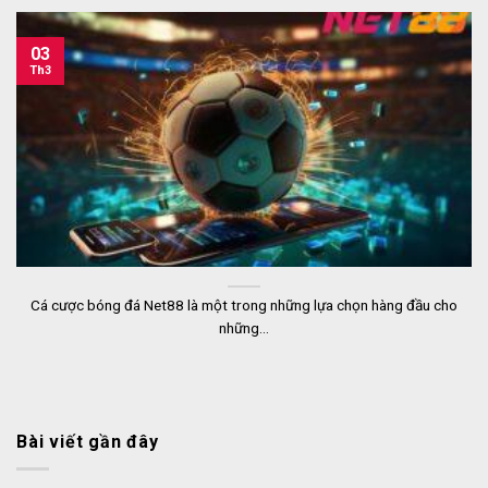
03
Th3
Cá cược bóng đá Net88 là một trong những lựa chọn hàng đầu cho
những...
Bài viết gần đây