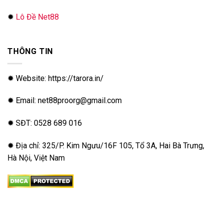
✹
Lô Đề Net88
THÔNG TIN
✹ Website: https://tarora.in/
✹ Email:
net88proorg@gmail.com
✹ SĐT: 0528 689 016
✹ Địa chỉ: 325/P. Kim Ngưu/16F 105, Tổ 3A, Hai Bà Trưng,
Hà Nội, Việt Nam