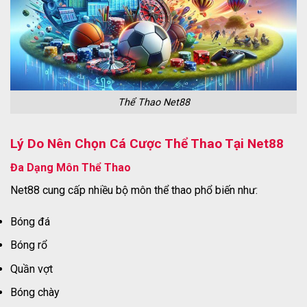
Thể Thao Net88
Lý Do Nên Chọn Cá Cược Thể Thao Tại Net88
Đa Dạng Môn Thể Thao
Net88 cung cấp nhiều bộ môn thể thao phổ biến như:
Bóng đá
Bóng rổ
Quần vợt
Bóng chày