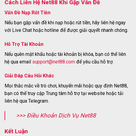
Cách Liên Hệ Net88 Khi Gặp Vấn Đề
Vấn Đề Nạp Rút Tiền
Nếu bạn gặp vấn đề khi nạp hoặc rút tiền, hãy liên hệ ngay
với Live Chat hoặc hotline để được giải quyết nhanh chóng.
Hỗ Trợ Tài Khoản
Nếu quên mật khẩu hoặc tài khoản bị khóa, bạn có thể liên
hệ qua email
support@net88.com
để yêu cầu hỗ trợ.
Giải Đáp Câu Hỏi Khác
Mọi thắc mắc về trò chơi, khuyến mãi hoặc quy định Net88,
bạn có thể truy cập Trung tâm hỗ trợ tại website hoặc tải
liên hệ qua Telegram.
>>> Điều Khoản Dịch Vụ Net88
Kết Luận